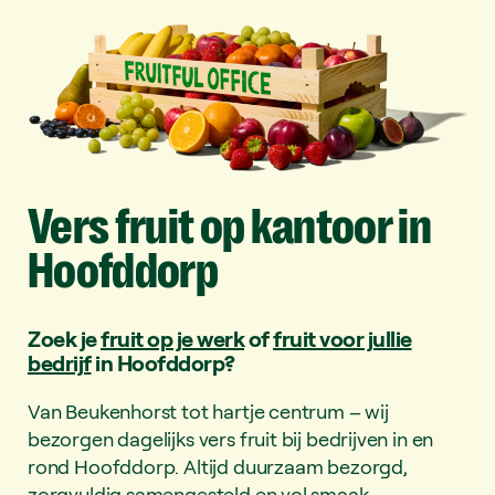
Vers
fruit
op
kantoor
in
Hoofddorp
Zoek je
fruit op je werk
of
fruit voor jullie
bedrijf
in Hoofddorp?
Van Beukenhorst tot hartje centrum – wij
bezorgen dagelijks vers fruit bij bedrijven in en
rond Hoofddorp. Altijd duurzaam bezorgd,
zorgvuldig samengesteld en vol smaak.