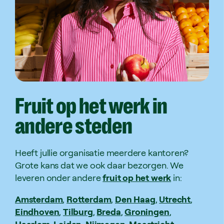
Fruit
op
het
werk
in
andere
steden
Heeft jullie organisatie meerdere kantoren?
Grote kans dat we ook daar bezorgen. We
leveren onder andere
fruit op het werk
in:
Amsterdam
,
Rotterdam
,
Den Haag
,
Utrecht
,
Eindhoven
,
Tilburg
,
Breda
,
Groningen
,
Haarlem
,
Leiden
,
Nijmegen
,
Maastricht
,