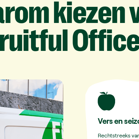
arom
kiezen
ruitful
Offic
Vers en se
Rechtstreeks van