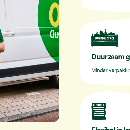
Duurzaam g
Minder verpakki
Flexibel in l