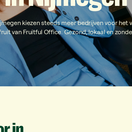
ijmegen kiezen steeds meer bedrijven voor het 
ruit van Fruitful Office. Gezond, lokaal en zond
or
in