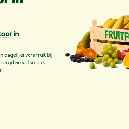
toor
in
dagelijks vers fruit bij
bezorgd en vol smaak –
r.