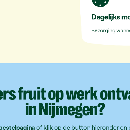
Dagelijks mo
Bezorging wanne
ers
fruit
op
werk
ontv
in
Nijmegen?
bestelpagina
of klik op de button hieronder en