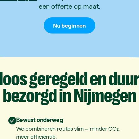
een offerte op maat.
Nu beginnen
loos
geregeld
en
duu
bezorgd
in
Nijmegen
Bewust onderweg
We combineren routes slim – minder CO₂,
meer efficiëntie.