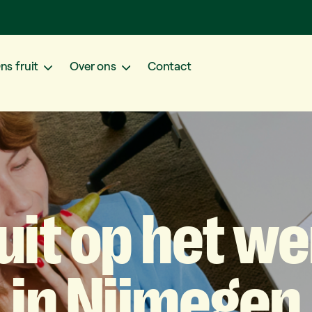
ns fruit
Over ons
Contact
uit
op
het
we
in
Nijmegen