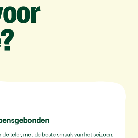
voor
e?
izoensgebonden
 de teler, met de beste smaak van het seizoen.