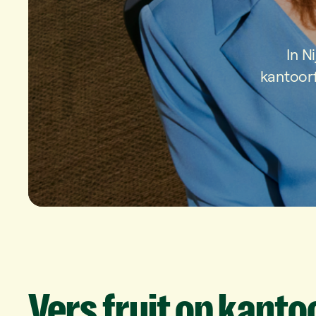
In N
kantoorf
Vers
fruit
op
kanto