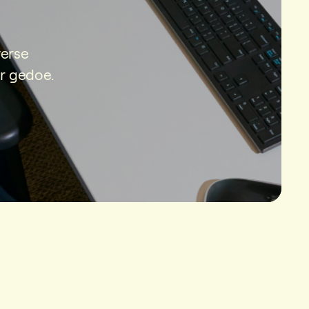
verse
er gedoe.