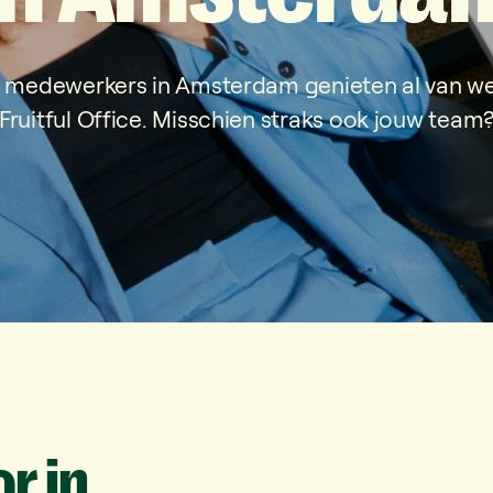
 medewerkers in Amsterdam genieten al van wer
Fruitful Office. Misschien straks ook jouw team
or
in