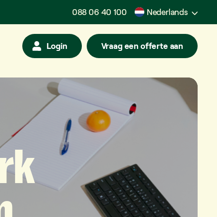
088 06 40 100
Nederlands
Login
Vraag een offerte aan
rk
m