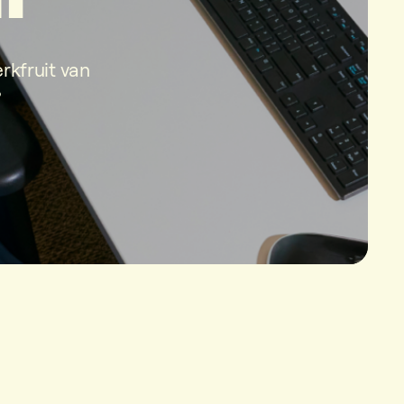
kfruit van
?