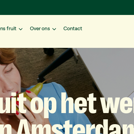
ns fruit
Over ons
Contact
uit
op
het
we
in
Amsterda