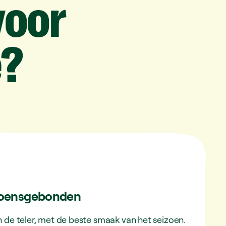
voor
e?
izoensgebonden
 de teler, met de beste smaak van het seizoen.