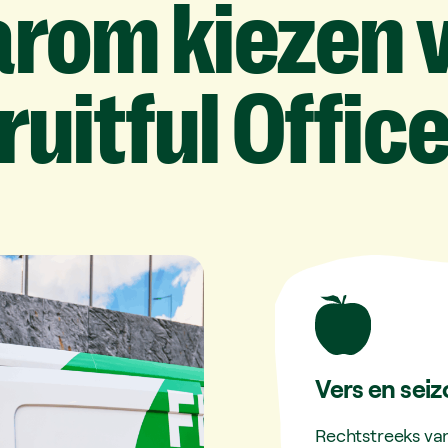
arom
kiezen
ruitful
Offic
Vers en se
Rechtstreeks van