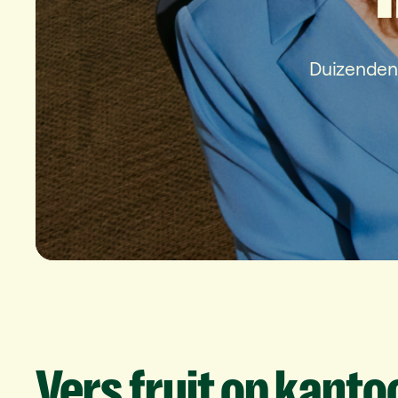
Duizenden
Vers
fruit
op
kanto