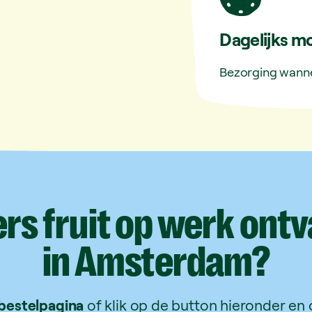
Dagelijks mo
Bezorging wanne
ers
fruit
op
werk
ontv
in
Amsterdam?
bestelpagina
of klik op de button hieronder en