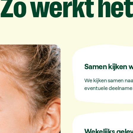
Zo
werkt
het
Samen kijken w
We kijken samen naar
eventuele deelname 
Wekelijks gele