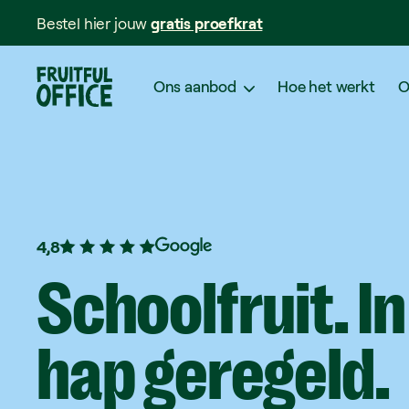
Bestel hier jouw
gratis proefkrat
Ons aanbod
Hoe het werkt
O
4,8
Schoolfruit.
In
hap
geregeld.