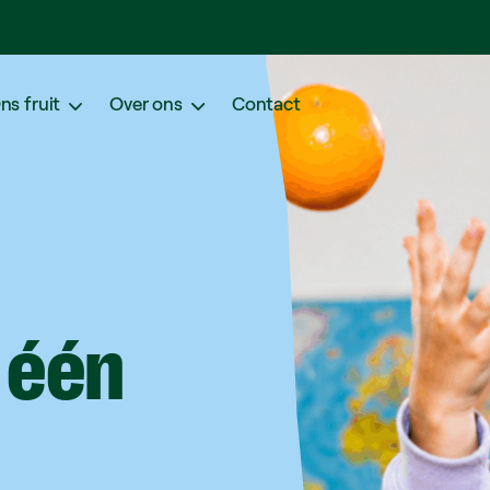
ns fruit
Over ons
Contact
één