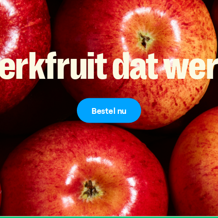
erkfruit
dat
wer
Bestel nu