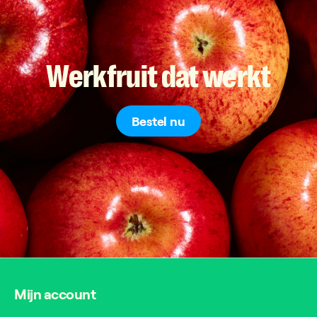
Werkfruit
dat
werkt
Bestel nu
Mijn account